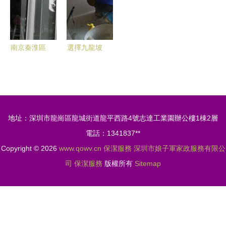
站式服務
深圳保潔
專業保潔服
清洗
務引領清新
生活
南京秦淮區
選擇九龍坡
專業地毯清
區專業保潔
洗與高空清
公司 打造
洗服務 打
別墅家庭與
造潔凈空間
鐘點工的高
地址：深圳市龍崗區龍城街道龍平西路4號志達工業園辦公樓1棟2層
的首選
品質清潔服
電話：1341837**
務
Copyright © 2026
www.qowv.cn
保潔服務
深圳市娘子軍家政服務有限公
司
保潔服務
版權所有
Sitemap