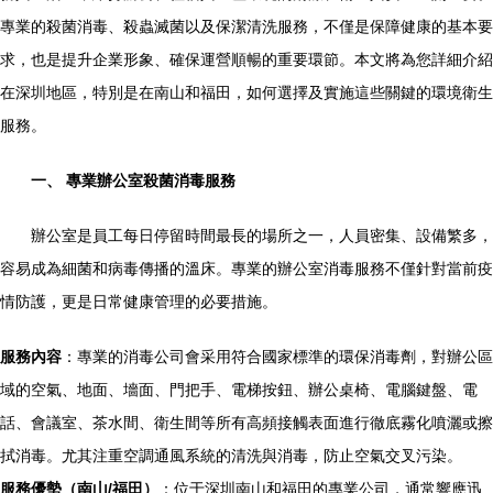
專業的殺菌消毒、殺蟲滅菌以及保潔清洗服務，不僅是保障健康的基本要
求，也是提升企業形象、確保運營順暢的重要環節。本文將為您詳細介紹
在深圳地區，特別是在南山和福田，如何選擇及實施這些關鍵的環境衛生
服務。
一、 專業辦公室殺菌消毒服務
辦公室是員工每日停留時間最長的場所之一，人員密集、設備繁多，
容易成為細菌和病毒傳播的溫床。專業的辦公室消毒服務不僅針對當前疫
情防護，更是日常健康管理的必要措施。
服務內容
：專業的消毒公司會采用符合國家標準的環保消毒劑，對辦公區
域的空氣、地面、墻面、門把手、電梯按鈕、辦公桌椅、電腦鍵盤、電
話、會議室、茶水間、衛生間等所有高頻接觸表面進行徹底霧化噴灑或擦
拭消毒。尤其注重空調通風系統的清洗與消毒，防止空氣交叉污染。
服務優勢（南山/福田）
：位于深圳南山和福田的專業公司，通常響應迅