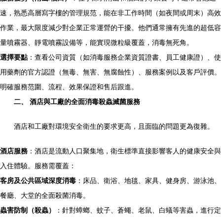
速，熟悉高層寫字樓的管理規范，能在非工作時間（如夜間或周末）高效
作業，最大限度減少對企業正常運營的干擾。他們通常擁有先進的超低容
量噴霧器、靜電噴霧設備等，能實現微粒級覆蓋，消毒無死角。
選擇要點
：查看公司資質（如消毒服務企業資質證書、員工健康證）、使
用藥劑的官方認證（無毒、無害、無腐蝕性）、服務案例以及客戶評價。
明確服務范圍、流程、效果保證和售后跟進。
二、 酒店與工廠的全面消毒殺蟲滅菌服務
酒店和工廠對環境安全衛生的要求更高，且面臨的問題更為復雜。
酒店服務
：酒店是流動人口聚集地，衛生標準直接影響客人的健康安全與
入住體驗。服務需覆蓋：
客房及公共區域深度消毒
：床品、衛浴、地毯、家具、健身房、游泳池、
餐廳、大堂的全面殺菌消毒。
蟲害防制（殺蟲）
：針對蟑螂、蚊子、蒼蠅、老鼠、白蟻等害蟲，進行定