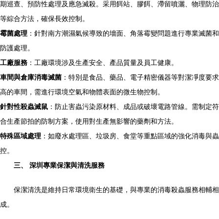
期巡查、預防性處理及應急滅殺。采用餌站、膠餌、滯留噴灑、物理防治
等綜合方法，確保長效控制。
霉菌處理
：針對南方潮濕氣候導致的墻面、角落霉變問題進行專業滅菌和
防護處理。
工廠服務
：工廠環境涉及生產安全、產品質量及員工健康。
車間與倉庫消毒滅菌
：特別是食品、藥品、電子精密儀器等對潔凈度要求
高的車間，需進行環境空氣和物體表面的微生物控制。
針對性殺蟲滅鼠
：防止害蟲污染原材料、成品或破壞電路管線。需制定符
合生產節拍的防制方案，使用對生產無影響的藥劑和方法。
特殊區域處理
：如廢水處理區、垃圾房、食堂等重點區域的強化消毒與蟲
控。
三、 深圳專業保潔與清洗服務
保潔清洗是維持日常環境衛生的基礎，與專業的消毒殺蟲服務相輔相
成。