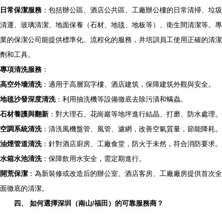
日常保潔服務
：包括辦公區、酒店公共區、工廠辦公樓的日常清掃、垃圾
清運、玻璃清潔、地面保養（石材、地毯、地板等）、衛生間清潔等。專
業的保潔公司能提供標準化、流程化的服務，并培訓員工使用正確的清潔
劑和工具。
專項清洗服務
：
高空外墻清洗
：適用于高層寫字樓、酒店建筑，保障建筑外觀與安全。
地毯沙發深度清洗
：利用抽洗機等設備徹底去除污漬和螨蟲。
石材養護與翻新
：對大理石、花崗巖等地坪進行結晶、打磨、防水處理。
空調系統清洗
：清洗風機盤管、風管、濾網，改善空氣質量，節能降耗。
油煙管道清洗
：針對酒店廚房、工廠食堂，防火于未然，符合消防要求。
水箱水池清洗
：保障飲用水安全，需定期進行。
開荒保潔
：為新裝修或改造后的辦公室、酒店客房、工廠廠房提供首次全
面徹底的清潔。
四、 如何選擇深圳（南山/福田）的可靠服務商？