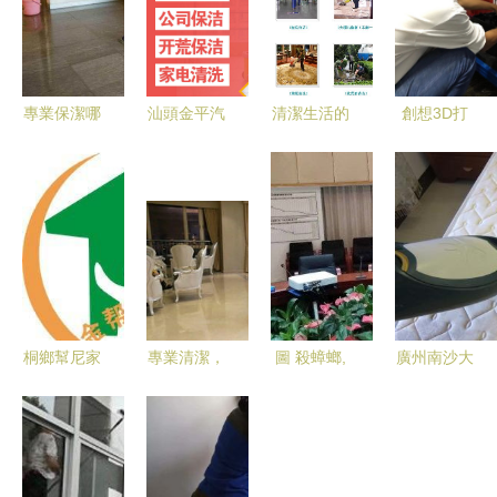
專業保潔哪
汕頭金平汽
清潔生活的
創想3D打
家強？熱情
車總站混紡
守護者——
印社團 優
服務顯真章
地毯清洗與
記重慶三舍
秀成員服務
尋找優質保
家政保潔服
保潔有限責
共筑保潔新
潔服務指南
務指南
任公司
風尚
桐鄉幫尼家
專業清潔，
圖 殺蟑螂,
廣州南沙大
政保潔 專
從港進開始
滅馬蜂,殺
灣區萬達廣
業服務，潔
深圳開荒、
白蟻,找恒
場黃閣東涌
凈無憂
物業承包與
洋消殺上門
公司別墅新
深層養護一
服務公司
居開荒保潔