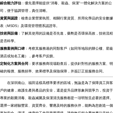
綜合能力評估
：優先選擇能提供“消毒、殺蟲、保潔”一體化解決方案的公
司，便于協調管理，責任清晰。
資質與認證
：檢查企業營業執照、相關行業資質、所用化學品的安全數據
表（MSDS）及環境管理體系認證等。
技術與設備
：了解其使用的設備是否先進，藥劑是否環保高效，技術流程
是否科學。
服務案例與口碑
：考察其服務過的同類客戶（如同等地段的辦公樓、星級
酒店或知名工廠），參考客戶反饋。
定制化方案與合同
：要求服務商現場勘查后，提供針對性的服務方案、明
確的報價、服務頻率、效果標準及保險保障，并簽訂正規服務合同。
在深圳南山、福田這樣高標準要求的區域，無論是為了保障員工與客
戶的健康，維護生產與產品的安全，還是提升品牌形象與競爭力，投資于
專業的殺菌消毒、殺蟲滅菌及保潔清洗服務都是一項明智且必要的選擇。
選擇一家經驗豐富、資質齊全、響應及時的服務伙伴，能夠為您創造一個